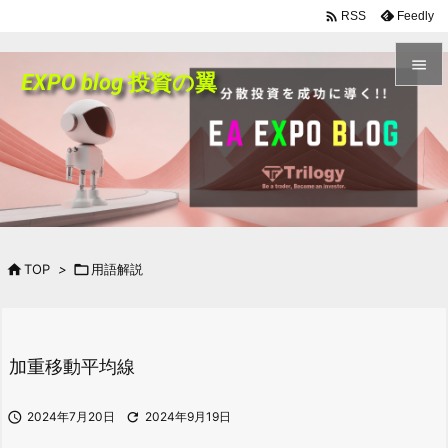

Feedly
RSS

EXPO blog 投資の翼

メニュ

前へ

次へ


TOP
>

用語解説
検索
加重移動平均線

2024年7月20日

2024年9月19日