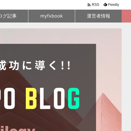

Feedly
RSS
ログ記事
myfxbook
運営者情報