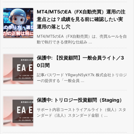
MT4/MT5のEA（FX自動売買）運用の注
意点とは？成績を見る前に確認したい実
運用の落とし穴
MT4/MT5のEA（FX自動売買）は、売買ルールを自
動で執行できる便利な仕組み ...
保護中: 【投資顧問】一般会員ライト／3
0日間
記事パスワード YRgwyN5ykY7k 株式会社トリロジ
ーの提供する「一般会員 ...
保護中: トリロジー投資顧問（Staging）
サポート内容コーストライアルライト（個人）スタ
ンダード（法人）スタンダード金額（ ...