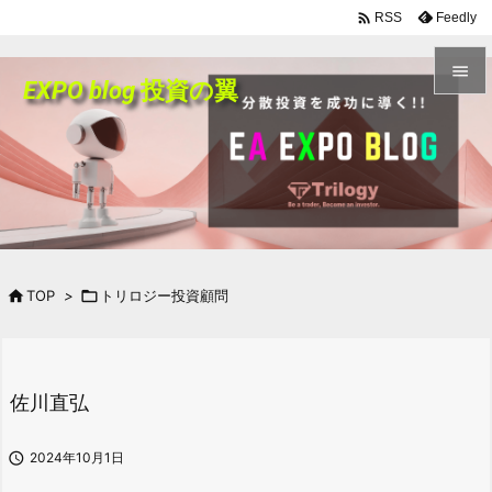

Feedly
RSS

EXPO blog 投資の翼

メニュ

前へ

次へ


TOP
>

トリロジー投資顧問
検索
佐川直弘

2024年10月1日