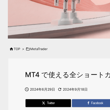

TOP
>

MetaTrader
MT4 で使える全ショート

2024年6月29日

2024年9月18日
Twitter
Facebook