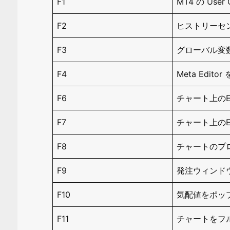
F1
MT4 の Use
F2
ヒストリーセ
F3
グローバル変
F4
Meta Edit
F6
チャート上の
F7
チャート上の
F8
チャートのプ
F9
発注ウィンド
F10
気配値をポッ
F11
チャートをフ