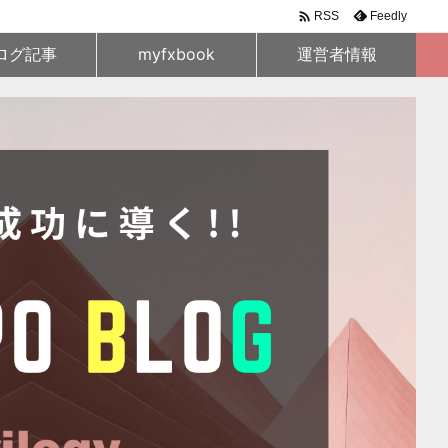

Feedly
RSS
ログ記事
myfxbook
運営者情報